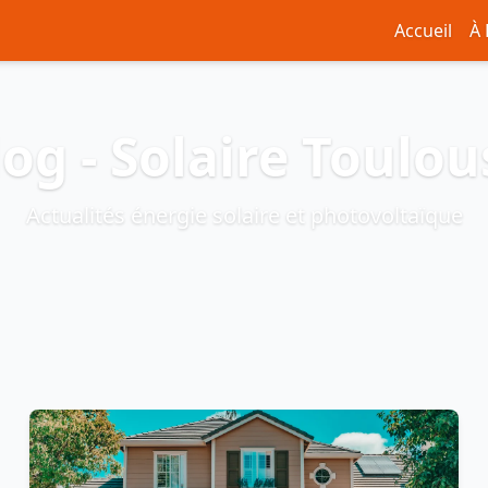
Accueil
À
log - Solaire Toulou
Actualités énergie solaire et photovoltaïque