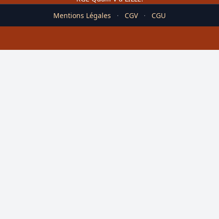
Mentions Légales
·
CGV
·
CGU