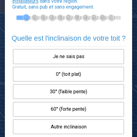
Devis Panneaux photovoltaïq
En 5 minutes, demandez
3 devis comparatifs
installateurs
dans votre région.
Gratuit, sans pub et sans engagement.
1
2
3
4
5
6
7
8
9
10
1
Quelle est l'inclinaison de votre t
Je ne sais pas
0° (toit plat)