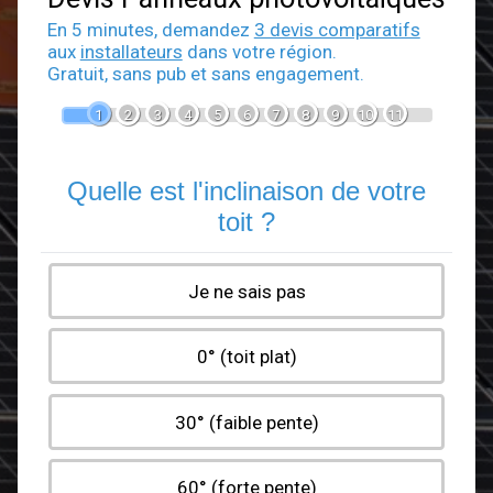
Devis Panneaux photovoltaïqu
En 5 minutes, demandez
3 devis comparatif
aux
installateurs
dans votre région.
Gratuit, sans pub et sans engagement.
1
2
3
4
5
6
7
8
9
10
11
Quelle est l'inclinaison de votr
toit ?
Je ne sais pas