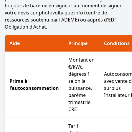
toujours le barème en vigueur au moment de signer
votre devis sur
photovoltaique.info
(centre de
ressources soutenu par l'ADEME) ou auprès d'
EDF
Obligation d'Achat
.
Aide
Principe
Conditions
Montant en
€/kWc,
dégressif
Autoconsom
Prime à
selon la
avec vente 
l'autoconsommation
puissance,
surplus ·
barème
Installateur
trimestriel
CRE
Tarif