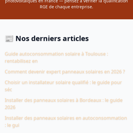
photovoltaïques en France — pensez à vérifier la qualification
RGE de chaque entreprise.
📰 Nos derniers articles
Guide autoconsommation solaire à Toulouse :
rentabilisez en
Comment devenir expert panneaux solaires en 2026 ?
Choisir un installateur solaire qualifié : le guide pour
séc
Installer des panneaux solaires à Bordeaux : le guide
2026
Installer des panneaux solaires en autoconsommation
: le gui