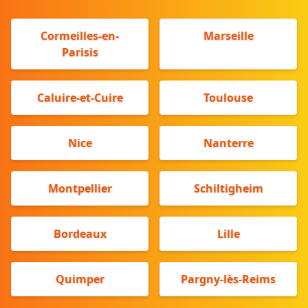
Cormeilles-en-
Marseille
Parisis
Caluire-et-Cuire
Toulouse
Nice
Nanterre
Montpellier
Schiltigheim
Bordeaux
Lille
Quimper
Pargny-lès-Reims