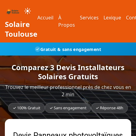
☀️
Accueil
À
Services
Lexique
Con
Solaire
Propos
Toulouse
Gratuit & sans engagement
✓
Comparez 3 Devis Installateurs
Solaires Gratuits
Trouvez le meilleur professionnel près de chez vous en
2 min
✓ 100% Gratuit
✓ Sans engagement
✓ Réponse 48h