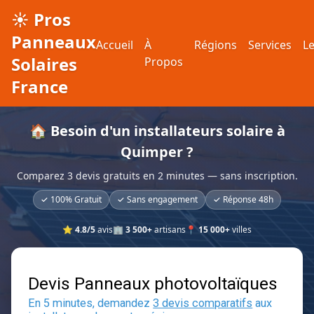
☀️ Pros
Panneaux
Accueil
À
Régions
Services
L
Solaires
Propos
France
🏠 Besoin d'un installateurs solaire à
Quimper ?
Comparez 3 devis gratuits en 2 minutes — sans inscription.
✓ 100% Gratuit
✓ Sans engagement
✓ Réponse 48h
⭐
4.8/5
avis
🏢
3 500+
artisans
📍
15 000+
villes