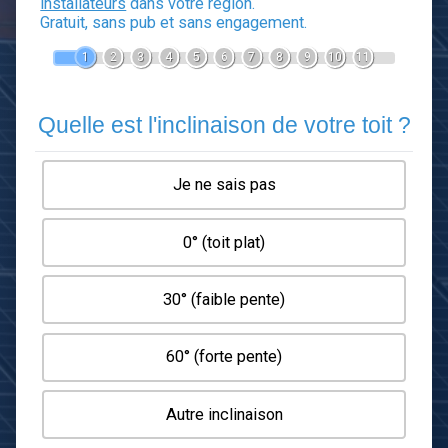
Devis Panneaux photovoltaïq
En 5 minutes, demandez
3 devis comparatifs
installateurs
dans votre région.
Gratuit, sans pub et sans engagement.
1
2
3
4
5
6
7
8
9
10
1
Quelle est l'inclinaison de votre t
Je ne sais pas
0° (toit plat)