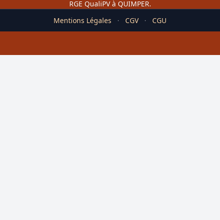
RGE QualiPV à QUIMPER.
Mentions Légales
·
CGV
·
CGU